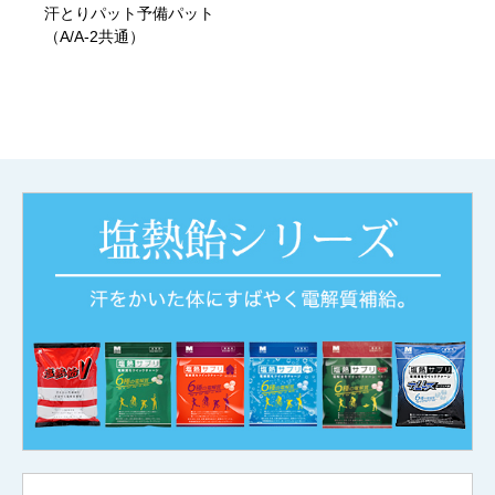
汗とりパット予備パット
（A/A-2共通）