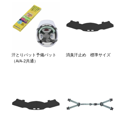
汗とりパット予備パット
消臭汗止め 標準サイズ
（A/A-2共通）