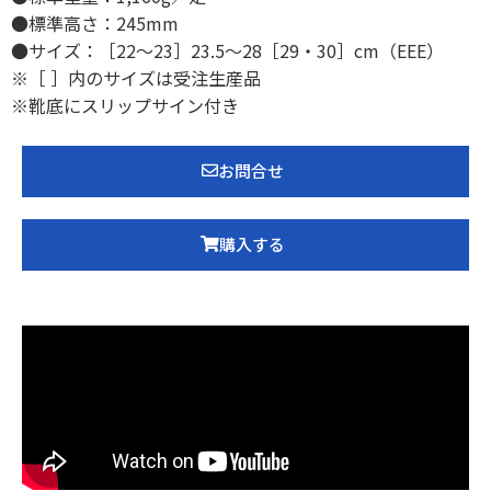
●標準高さ：245mm
●サイズ：［22〜23］23.5〜28［29・30］cm（EEE）
※［ ］内のサイズは受注生産品
※靴底にスリップサイン付き
お問合せ
購入する