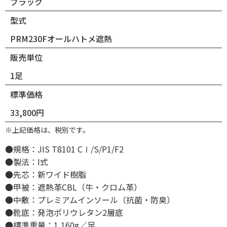
ブラック
型式
PRM230Fオールハトメ遮熱
販売単位
1足
標準価格
33,800円
※上記価格は、税別です。
●規格：JIS T8101 CⅠ/S/P1/F2
●製法：I式
●先芯：新ワイド樹脂
●甲被：遮熱革CBL（牛・クロム革）
●中敷：プレミアムインソール（抗菌・防臭）
●靴底：発泡ポリウレタン2層底
●標準重量：1,160g／足