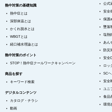
公式
熱中対策の基礎知識
安全
熱中症とは
保護
深部体温とは
墜落
かくれ脱水とは
塩熱
WBGTとは
あん
経口補水理論とは
防災
熱中対策のポイント
安全
STOP！熱中症クールワークキャンペーン
ロッ
SC
商品を探す
安全
キーワード検索
ユニ
デジタルコンテンツ
食品
カタログ・チラシ
環境
動画