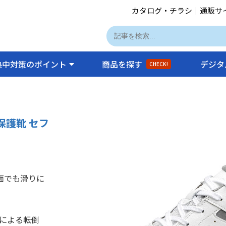
カタログ・チラシ
｜
通販サ
熱中対策のポイント
商品を探す
デジタ
CHECK!
保護靴 セフ
面でも滑りに
による転倒