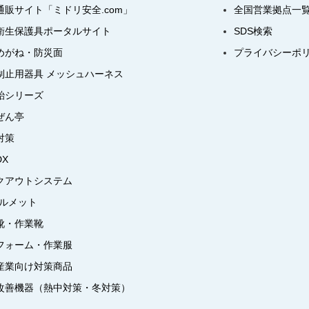
通販サイト「ミドリ安全.com」
全国営業拠点一
衛生保護具ポータルサイト
SDS検索
めがね・防災面
プライバシーポ
制止用器具 メッシュハーネス
飴シリーズ
ぜん亭
対策
DX
クアウトシステム
ヘルメット
靴・作業靴
フォーム・作業服
産業向け対策商品
改善機器（熱中対策・冬対策）