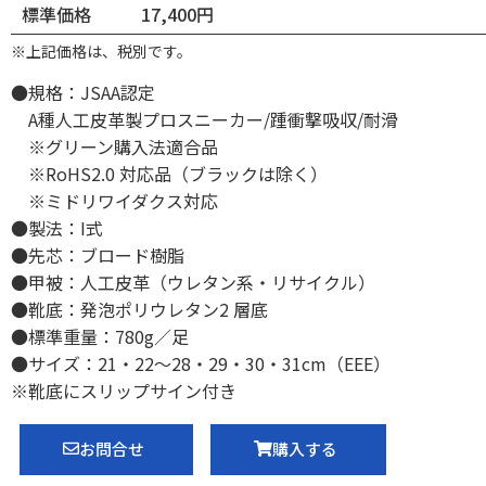
標準価格
17,400円
※上記価格は、税別です。
●規格：JSAA認定
A種人工皮革製プロスニーカー/踵衝撃吸収/耐滑
※グリーン購入法適合品
※RoHS2.0 対応品（ブラックは除く）
※ミドリワイダクス対応
●製法：I式
●先芯：ブロード樹脂
●甲被：人工皮革（ウレタン系・リサイクル）
●靴底：発泡ポリウレタン2 層底
●標準重量：780g／足
●サイズ：21・22〜28・29・30・31cm（EEE）
※靴底にスリップサイン付き
お問合せ
購入する