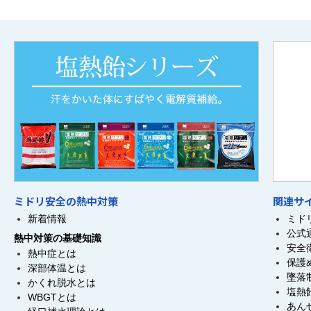
ミドリ安全の熱中対策
関連サ
新着情報
ミド
公式
熱中対策の基礎知識
安全
熱中症とは
保護
深部体温とは
墜落
かくれ脱水とは
塩熱
WBGTとは
あん