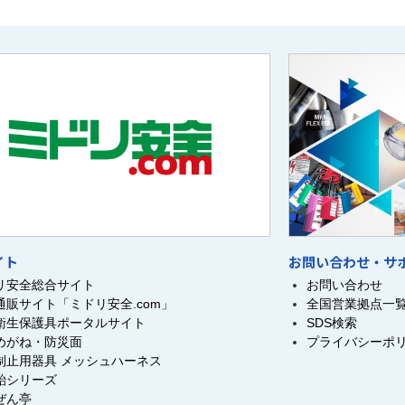
イト
お問い合わせ・サ
リ安全総合サイト
お問い合わせ
通販サイト「ミドリ安全.com」
全国営業拠点一
衛生保護具ポータルサイト
SDS検索
めがね・防災面
プライバシーポ
制止用器具 メッシュハーネス
飴シリーズ
ぜん亭