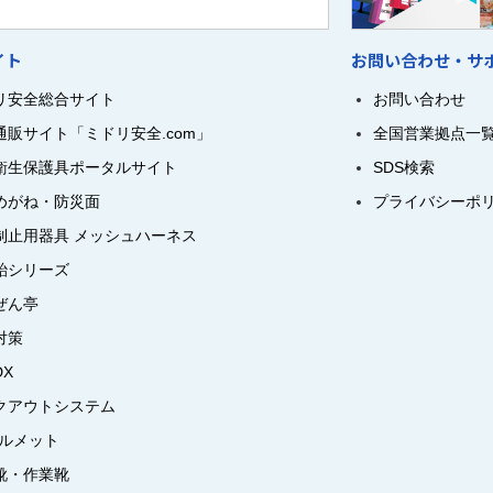
イト
お問い合わせ・サ
リ安全総合サイト
お問い合わせ
通販サイト「ミドリ安全.com」
全国営業拠点一
衛生保護具ポータルサイト
SDS検索
めがね・防災面
プライバシーポ
制止用器具 メッシュハーネス
飴シリーズ
ぜん亭
対策
DX
クアウトシステム
ヘルメット
靴・作業靴