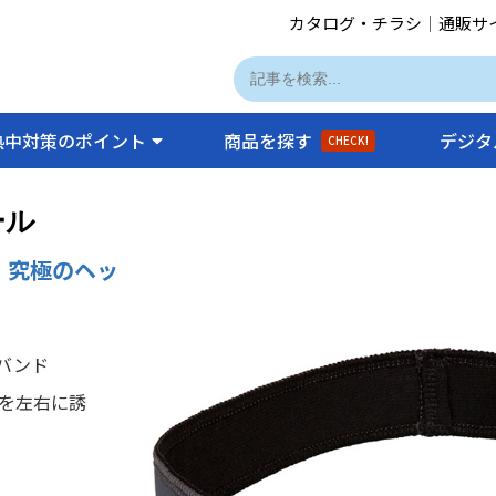
カタログ・チラシ
｜
通販サ
熱中対策のポイント
商品を探す
デジタ
CHECK!
ール
、究極のヘッ
バンド
を左右に誘