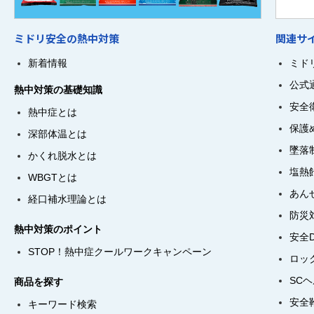
ミドリ安全の熱中対策
関連サ
新着情報
ミド
公式
熱中対策の基礎知識
安全
熱中症とは
保護
深部体温とは
墜落
かくれ脱水とは
塩熱
WBGTとは
あん
経口補水理論とは
防災
熱中対策のポイント
安全
STOP！熱中症クールワークキャンペーン
ロッ
SC
商品を探す
安全
キーワード検索