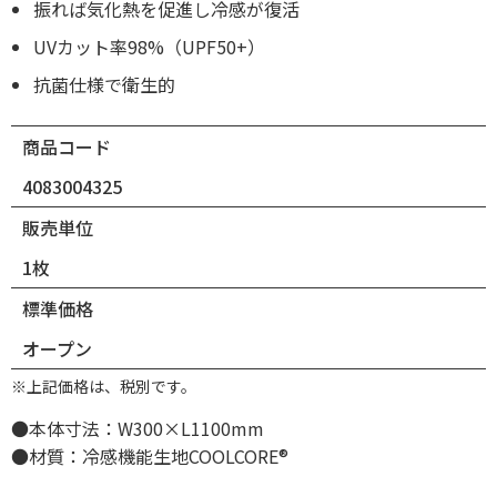
振れば気化熱を促進し冷感が復活
UVカット率98%（UPF50+）
抗菌仕様で衛生的
商品コード
4083004325
販売単位
1枚
標準価格
オープン
※上記価格は、税別です。
●本体寸法：W300×L1100mm
●材質：冷感機能生地COOLCORE®