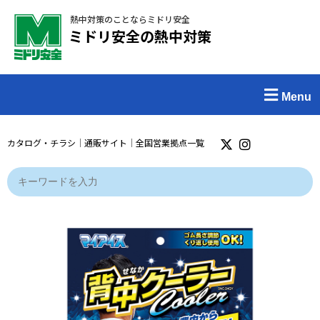
熱中対策のことならミドリ安全
ミドリ安全の熱中対策
Menu
カタログ・チラシ
｜
通販サイト
｜
全国営業拠点一覧