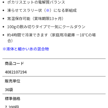
ポカリスエットの電解質バランス
凍らせてスラリー状（
※
）になる新組成
常温保存可能（賞味期限13ヶ月）
100gの飲み切りタイプで一気にクールダウン
約4時間で冷凍できます（家庭用冷蔵庫 －18℃の場
合）
※液体と細かい氷の混合物
商品コード
4082107194
販売単位
36袋
標準価格
7,200円