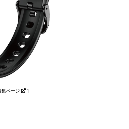
特集ページ
］