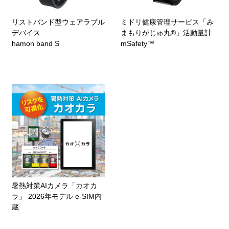
リストバンド型ウェアラブル
ミドリ健康管理サービス「み
デバイス
まもりがじゅ丸®」活動量計
hamon band S
mSafety™
暑熱対策AIカメラ「カオカ
ラ」 2026年モデル e-SIM内
蔵