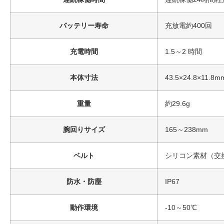
バッテリー寿命
充放電約400回
充電時間
1.5～2 時間
本体寸法
43.5×24.8×11.8m
重量
約29.6g
腕回りサイズ
165～238mm
ベルト
シリコン素材（交
防水・防塵
IP67
動作環境
-10～50℃