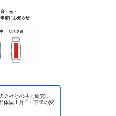
を音・光・
で事前にお知らせ
式会社との共同研究に
※
部体温上昇
・下降の変
。