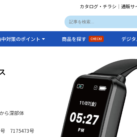
カタログ・チラシ
｜
通販サ
熱中対策のポイント
商品を探す
デジタ
CHECK!
ス
から深部体
号 7175473号