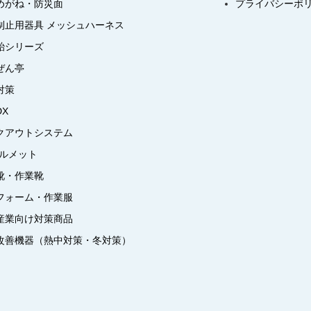
めがね・防災面
プライバシーポ
制止用器具 メッシュハーネス
飴シリーズ
ぜん亭
対策
DX
クアウトシステム
ヘルメット
靴・作業靴
フォーム・作業服
産業向け対策商品
改善機器（熱中対策・冬対策）