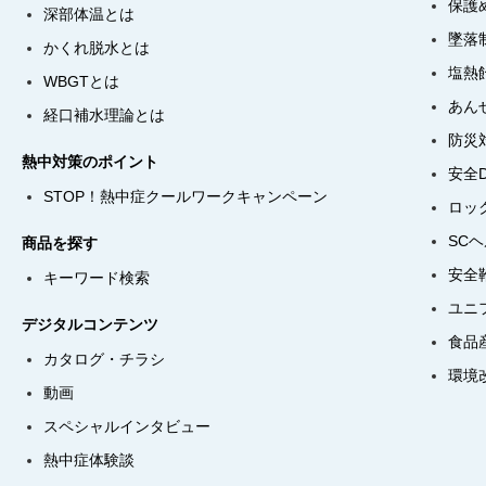
保護
深部体温とは
墜落
かくれ脱水とは
塩熱
WBGTとは
あん
経口補水理論とは
防災
熱中対策のポイント
安全
STOP！熱中症クールワークキャンペーン
ロッ
SC
商品を探す
安全
キーワード検索
ユニ
デジタルコンテンツ
食品
カタログ・チラシ
環境
動画
スペシャルインタビュー
熱中症体験談