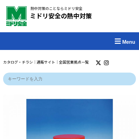
熱中対策のことならミドリ安全
ミドリ安全の熱中対策
Menu
カタログ・チラシ
｜
通販サイト
｜
全国営業拠点一覧