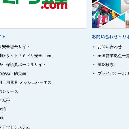
イト
お問い合わせ・サ
リ安全総合サイト
お問い合わせ
通販サイト「ミドリ安全.com」
全国営業拠点一
衛生保護具ポータルサイト
SDS検索
めがね・防災面
プライバシーポ
制止用器具 メッシュハーネス
飴シリーズ
ぜん亭
対策
DX
クアウトシステム