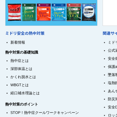
ミドリ安全の熱中対策
関連サ
新着情報
ミド
公式
熱中対策の基礎知識
安全
熱中症とは
保護
深部体温とは
墜落
かくれ脱水とは
塩熱
WBGTとは
あん
経口補水理論とは
防災
熱中対策のポイント
安全
STOP！熱中症クールワークキャンペーン
ロッ