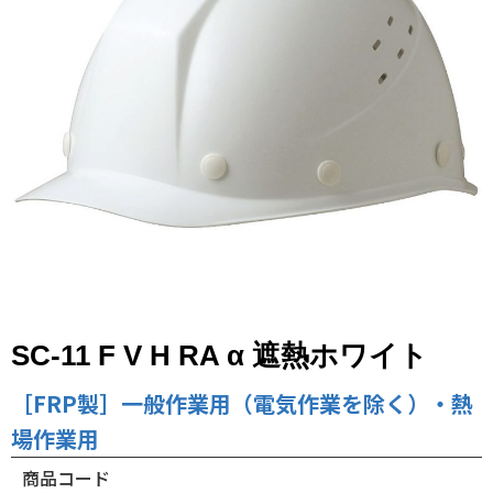
SC-11 F V H RA α 遮熱ホワイト
［FRP製］一般作業用（電気作業を除く）・熱
場作業用
商品コード