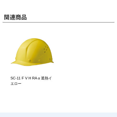
関連商品
SC-11 F V H RA α 遮熱イ
エロー