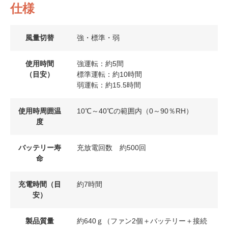
仕様
風量切替
強・標準・弱
使用時間
強運転：約5間
（目安）
標準運転：約10時間
弱運転：約15.5時間
使用時周囲温
10℃～40℃の範囲内（0～90％RH）
度
バッテリー寿
充放電回数 約500回
命
充電時間（目
約7時間
安）
製品質量
約640ｇ（ファン2個＋バッテリー＋接続