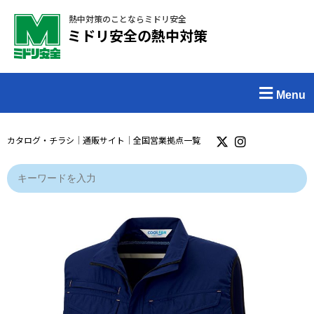
熱中対策のことならミドリ安全
ミドリ安全の熱中対策
Menu
カタログ・チラシ
｜
通販サイト
｜
全国営業拠点一覧