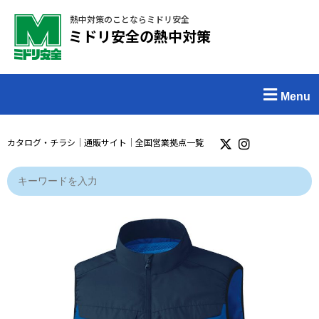
熱中対策のことならミドリ安全
ミドリ安全の熱中対策
Menu
カタログ・チラシ
｜
通販サイト
｜
全国営業拠点一覧