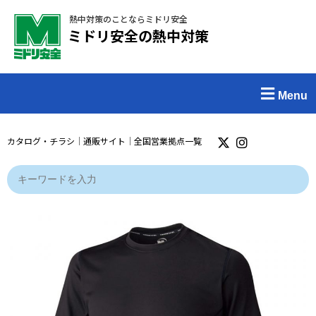
熱中対策のことならミドリ安全
ミドリ安全の熱中対策
Menu
カタログ・チラシ
｜
通販サイト
｜
全国営業拠点一覧