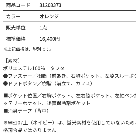
商品コード
31203373
カラー
オレンジ
販売単位
1点
標準価格
16,400円
※上記価格は、税別です。
［素材］
ポリエステル100％ タフタ
●ファスナー／樹脂（前あき、右胸ポケット、左脇スルーポ
●ドットボタン／樹脂（前立て、カフス）
■ポケット位置／右胸ポケット、左右脇ポケット、左袖ペン
ッテリーポケット、後裏保冷剤ポケット
■消臭テープ（背中）
※WE107上（ネイビー）は、蛍光素材を使用していないため、JI
格適合品ではありません。