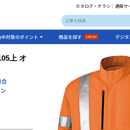
カタログ・チラシ
｜
通販サ
熱中対策のポイント
商品を探す
デジタ
CHECK!
05上 オ
適合
ゾン