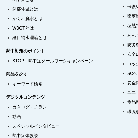
保護
深部体温とは
墜落
かくれ脱水とは
塩熱
WBGTとは
あん
経口補水理論とは
防災
熱中対策のポイント
安全
STOP！熱中症クールワークキャンペーン
ロッ
SC
商品を探す
安全
キーワード検索
ユニ
デジタルコンテンツ
食品
カタログ・チラシ
環境
動画
スペシャルインタビュー
熱中症体験談