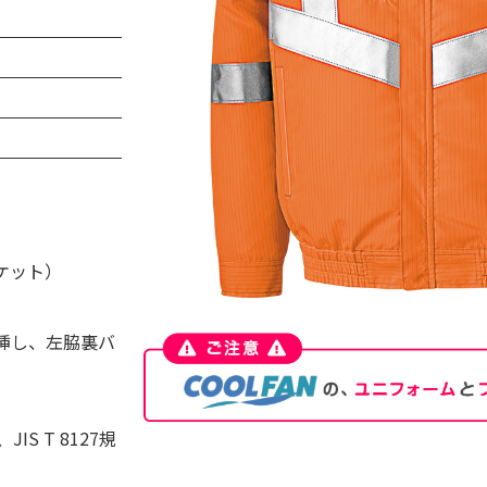
ケット）
挿し、左脇裏バ
S T 8127規