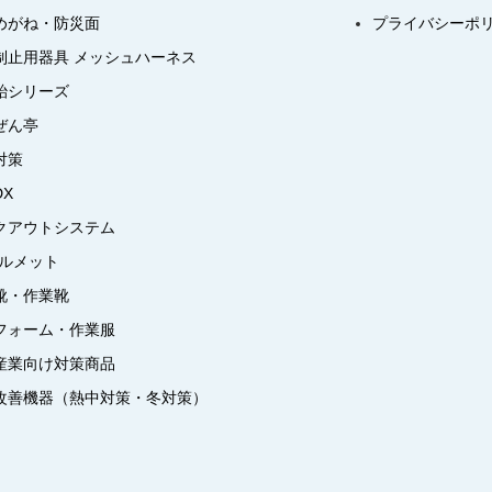
めがね・防災面
プライバシーポ
制止用器具 メッシュハーネス
飴シリーズ
ぜん亭
対策
DX
クアウトシステム
ヘルメット
靴・作業靴
フォーム・作業服
産業向け対策商品
改善機器（熱中対策・冬対策）