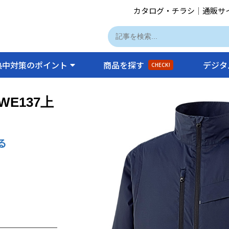
カタログ・チラシ
｜
通販サ
熱中対策のポイント
商品を探す
デジタ
CHECK!
E137上
る