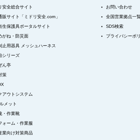
リ安全総合サイト
お問い合わせ
通販サイト「ミドリ安全.com」
全国営業拠点一
衛生保護具ポータルサイト
SDS検索
めがね・防災面
プライバシーポ
制止用器具 メッシュハーネス
飴シリーズ
ぜん亭
対策
DX
クアウトシステム
ヘルメット
靴・作業靴
フォーム・作業服
産業向け対策商品