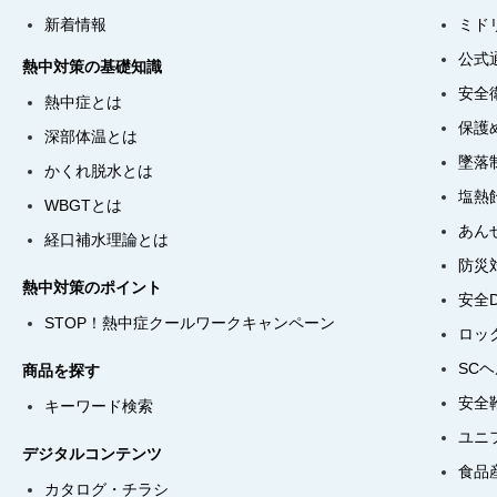
新着情報
ミド
公式
熱中対策の基礎知識
安全
熱中症とは
保護
深部体温とは
墜落
かくれ脱水とは
塩熱
WBGTとは
あん
経口補水理論とは
防災
熱中対策のポイント
安全
STOP！熱中症クールワークキャンペーン
ロッ
SC
商品を探す
安全
キーワード検索
ユニ
デジタルコンテンツ
食品
カタログ・チラシ