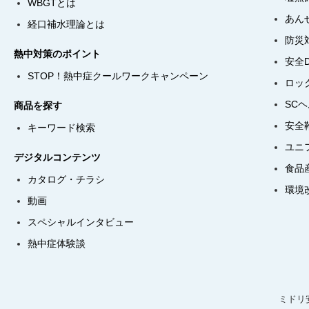
WBGTとは
あん
経口補水理論とは
防災
熱中対策のポイント
安全
STOP！熱中症クールワークキャンペーン
ロッ
SC
商品を探す
安全
キーワード検索
ユニ
デジタルコンテンツ
食品
カタログ・チラシ
環境
動画
スペシャルインタビュー
熱中症体験談
ミドリ安