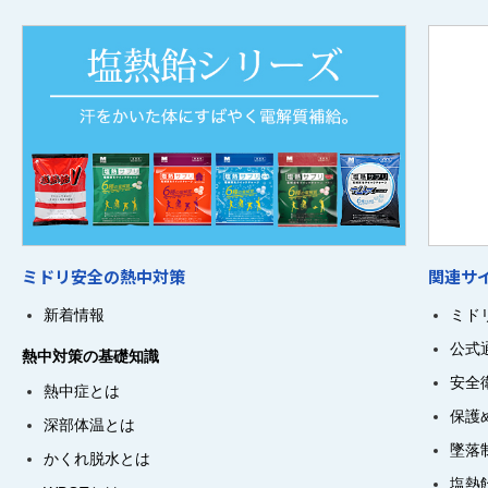
ミドリ安全の熱中対策
関連サ
新着情報
ミド
公式
熱中対策の基礎知識
安全
熱中症とは
保護
深部体温とは
墜落
かくれ脱水とは
塩熱