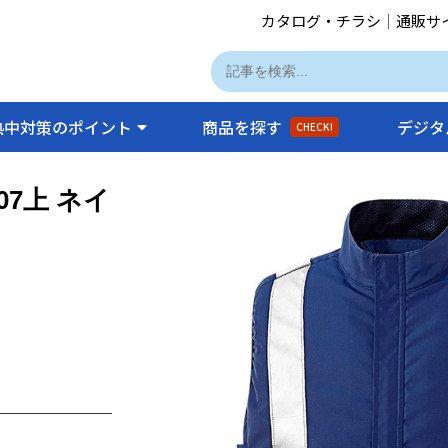
カタログ・チラシ
｜
通販サ
熱中対策のポイント
商品を探す
デジタ
CHECK!
07上 ネイ